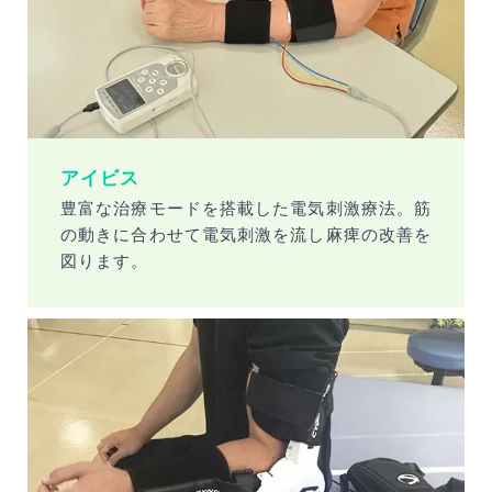
TEL.0942-51-3838
〒830-0054 福岡県久留米市藤光町965-2
交通アクセス
外来担当医表
アイビス
豊富な治療モードを搭載した電気刺激療法。筋
採用情報
の動きに合わせて電気刺激を流し麻痺の改善を
Recruit
図ります。
個人情報保護方針
サイトポリシー
サイトマップ