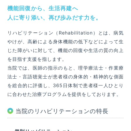
機能回復から、生活再建へ
医療・介護・福祉関係者の方へ
人に寄り添い、再び歩みだす力を。
相談窓口
リハビリテーション（Rehabilitation）とは、病気
やけが、高齢による身体機能の低下などによって生
交通アクセス
じた障がいに対して、機能の回復や生活の質の向上
を目指す支援を指します。
久英会について
当院では、医師の指示のもと、理学療法士・作業療
法士・言語聴覚士が患者様の身体的・精神的な側面
採用情報
を総合的に評価し、365日体制で患者様一人ひとり
に合わせた治療プログラムを提供をしております。
介護老人保健施設
高良台
当院のリハビリテーションの特長
高良台シニアビレッジ