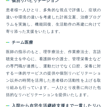
個別リハビリテーション
患者様一人ひとり、多角的な視点で評価し、症状の
地域包括ケアステーション
高良台
違いや環境の違いを考慮した計画立案、治療プログ
ラムを実施し、機能回復、生活動作の再建に向けて
久英会シニアビレッジ
寄り添った支援をいたします。
チーム医療
軽費老人ホーム
ゆのそ苑
医師の指示のもと、理学療法士、作業療法士、言語
聴覚士を中心に、看護師や介護士、管理栄養士など
久英会クリニック
の専門職が連携し、運動だけでなく口腔、栄養に対
する一体的サービスの提供や個別リハビリテーショ
看護小規模多機能型居宅介護
ン以外の時間を活用した患者様の活動性を上げる取
ゆのそピア
り組みも行っています。一人ひとり改善に向けた包
括的なリハビリテーションを提供いたします。
入院から在宅生活継続支援まで一貫したリハ