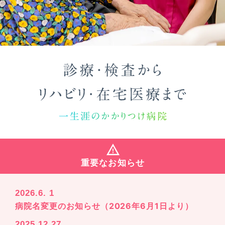
医療・介護・福祉関係者の方へ
相談窓口
交通アクセス
久英会について
採用情報
重要なお知らせ
介護老人保健施設
高良台
2026.6. 1
病院名変更のお知らせ（2026年6月1日より）
高良台シニアビレッジ
2025.12.27