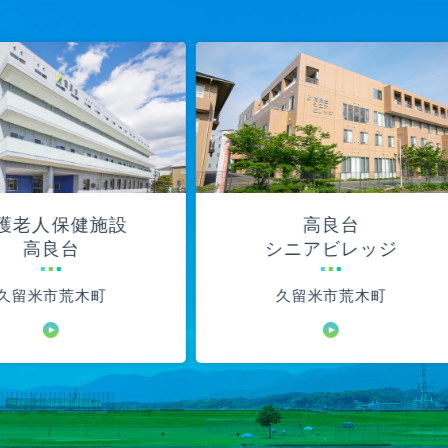
人保健施設
高良台
良台
シニアビレッジ
市荒木町
久留米市荒木町