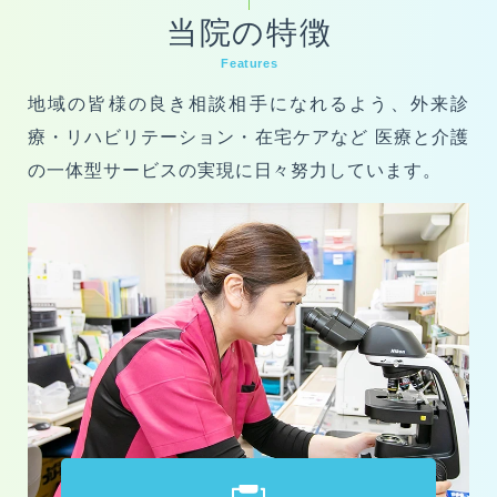
当院の特徴
月～金
Features
地域の皆様の良き相談相手になれるよう、外来診
09：00～12：30
（受付時間 08：30～12：00）
14：
00～17：30
（受付時間 13：30～17：00）
療・リハビリテーション・在宅ケアなど
医療と介護
の一体型サービスの実現に日々努力しています。
土曜日
09：00～12：30
（受付時間 08：30～12：00）
休診日
土曜日午後、日曜日、祝日
予約優先で診察を行いますので、外来診療をご希望の方
は
事前に電話でのご連絡をお願いします