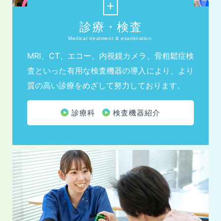
TEL.0942-51-3838
診療・検査
〒830-0054 福岡県久留米市藤光町965-2
Medical treatment & examination
交通アクセス
外来担当医表
MRI、CT、エコー、内視鏡カメラ、骨粗鬆症検
査といった有用な検査機器の導入により、より
質の高い診療をめざして努力しております。
採用情報
Recruit
診療科
検査機器紹介
個人情報保護方針
サイトポリシー
サイトマップ