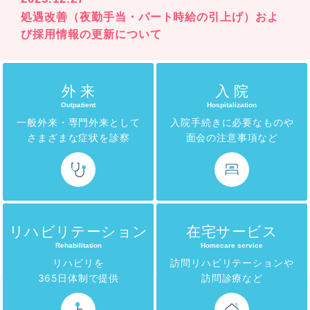
処遇改善（夜勤手当・パート時給の引上げ）およ
地域包括ケアステーション
び採用情報の更新について
高良台
久英会シニアビレッジ
外 来
入 院
Outpatient
Hospitalization
一般外来・専門外来として
入院手続きに必要なものや
軽費老人ホーム
さまざまな症状を診察
面会の注意事項など
ゆのそ苑
久英会クリニック
看護小規模多機能型居宅介護
リハビリテーション
在宅サービス
ゆのそピア
Rehabilitation
Homecare service
リハビリを
訪問リハビリテーションや
365日体制で提供
訪問診療など