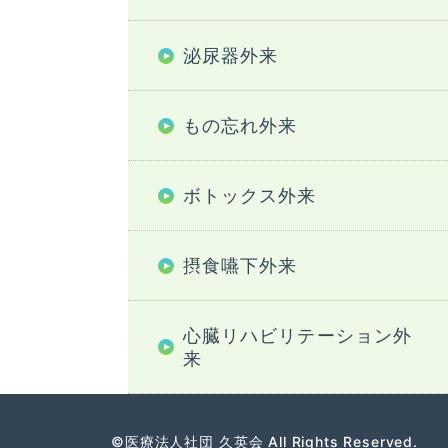
泌尿器外来
もの忘れ外来
ボトックス外来
摂食嚥下外来
心臓リハビリテーション外
来
©医療法人社団 久英会 All Rights Reserved.