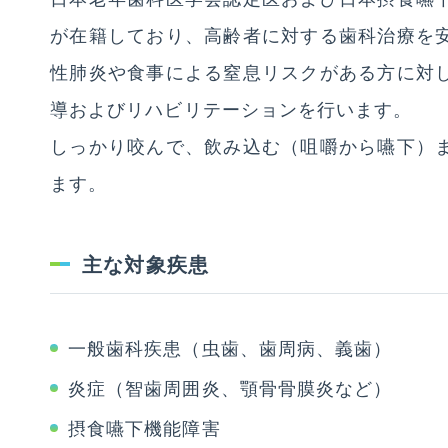
が在籍しており、高齢者に対する歯科治療を
介護老人保健施設
高良台
高良台
性肺炎や食事による窒息リスクがある方に対
導およびリハビリテーションを行います。
地域包括ケアステーション
久英会
高良台
しっかり咬んで、飲み込む（咀嚼から嚥下）
ます。
軽費老人ホーム
久英会
ゆのそ苑
看護小規模多機能型居宅介護
主な対象疾患
ゆのそピア
一般歯科疾患（虫歯、歯周病、義歯）
炎症（智歯周囲炎、顎骨骨膜炎など）
摂食嚥下機能障害