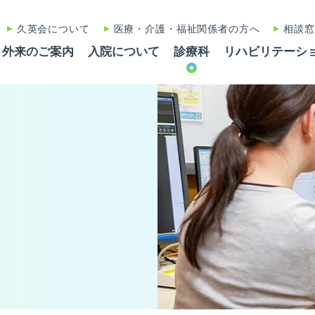
久英会について
医療・介護・福祉関係者の方へ
相談窓
外来のご案内
入院について
診療科
リハビリテーシ
診
月～金
土曜日
休診日
予約優先
事前に電