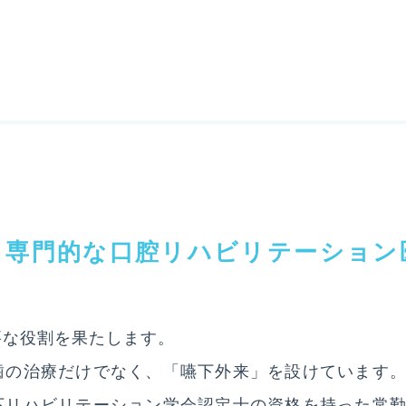
TEL.
〒830-0
採用
、専門的な口腔リハビリテーション
個人情報
要な役割を果たします。
歯の治療だけでなく、「嚥下外来」を設けています
下リハビリテーション学会認定士の資格を持った常