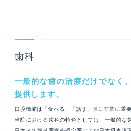
病院案内
医療・介護・福祉関係者の方へ
歯科
相談窓口
交通アクセス
一般的な歯の治療だけでなく
提供します。
久英会について
口腔機能は「食べる」「話す」際に非常に重
採用情報
当院における歯科の特色としては、一般的な
日本老年歯科医学会認定医および日本摂食嚥